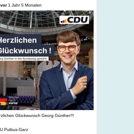
vor
1 Jahr 5 Monaten
?rgerdialog #
GeorgG
ünther #
putbus
#
politik
rzlichen Glückwunsch Georg Günther!!!
U Putbus-Garz