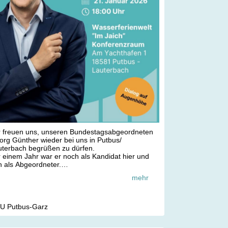
r freuen uns, unseren Bundestagsabgeordneten
rg Günther wieder bei uns in Putbus/
uterbach begrüßen zu dürfen.
 einem Jahr war er noch als Kandidat hier und
 als Abgeordneter.
 sind gespannt auf seine aktuellen Informationen
mehr
 der Bundespolitik.
ßerdem werden auch unseren beiden
dtagskandidaten Birgit Mietzner und Holger
ewe mit dabei sein.
U Putbus-Garz
e Interessierten sind herzlich eingeladen!
 freuen uns auf euch!