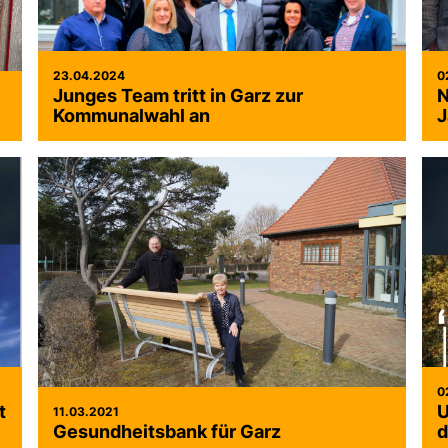
23.04.2024
0
Junges Team tritt in Garz zur
N
Kommunalwahl an
J
0
t
U
11.03.2021
Gesundheitsbank für Garz
d