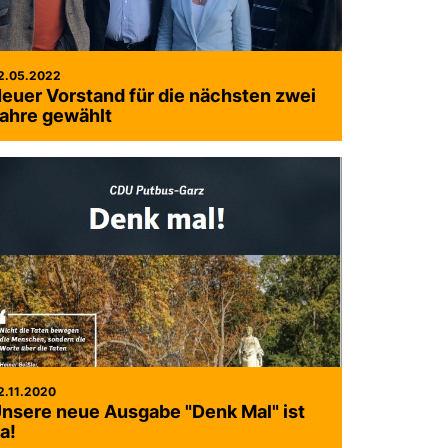
2.05.2022
euer Vorstand für die nächsten zwei
ahre gewählt
2.11.2020
nsere neue Ausgabe "Denk Mal" ist
a!