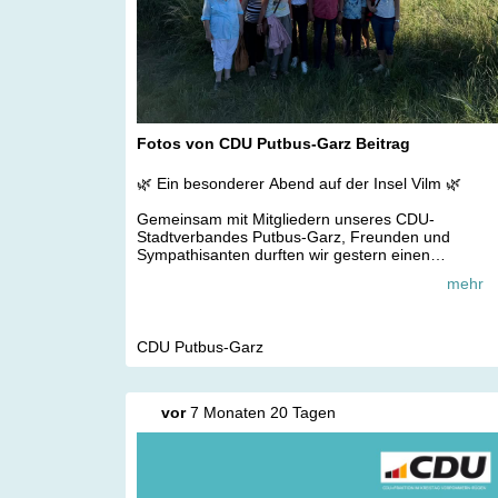
Fotos von CDU Putbus-Garz Beitrag
🌿 Ein besonderer Abend auf der Insel Vilm 🌿
Gemeinsam mit Mitgliedern unseres CDU-
Stadtverbandes Putbus-Garz, Freunden und
Sympathisanten durften wir gestern einen
wunderschönen Abend auf der einzigartigen Insel
mehr
Vilm verbringen. Besonders gefreut hat uns, dass
auch unsere Landtagskandidatin Birgit Mietzner mi
dabei war. 😊
CDU Putbus-Garz
Ein herzliches Dankeschön gilt dem Leiter der
Internationalen Naturschutzakademie Insel Vilm, Dr
Göttert, der uns nicht nur die wichtige Arbeit der
vor
7 Monaten 20 Tagen
Akademie nähergebracht hat, sondern auch
spannende Einblicke in die Geschichte der Insel
gab.
Beim anschließenden Rundgang konnten wir die