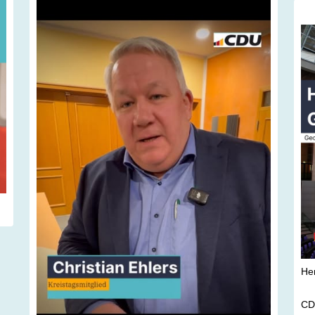
Auch die Beschaffung eines HLF 20 bleibt ein
#bu
zentrales Ziel.
👏 Ehrenamt im Mittelpunkt
Die Stadt Putbus ehrte herausragendes
Engagement mit der Auszeichnung "Ehrenamt
Putbus 2025":
r
Dr. Karen Hurtienne ? für ihr außergewöhnliches
Engagement im Kulturleben in Kasnevitz
r
Antje Mielke ? für die Organisation des
Krippenspiels in Vilmnitz
n
Manuela Öhmchen ? für ihren unermüdlichen
!
Einsatz im DRK-Pflegeheim Lauterbach
🌟 Besondere Auszeichnung
Gemeindewehrführer Sebastian Götte wurde mit
h
dem Brandschutzehrenzeichen in Gold am Bande
des Landes Mecklenburg-Vorpommern
ausgezeichnet ? eine der höchsten Ehrungen im
Feuerwehrwesen. Damit wird sein langjähriger,
herausragender Einsatz für die Feuerwehr und die
He
Gemeinschaft gewürdigt.
🏛️ Vertretung unserer CDU-Fraktion
CD
Unsere CDU-Fraktion war vertreten durch den