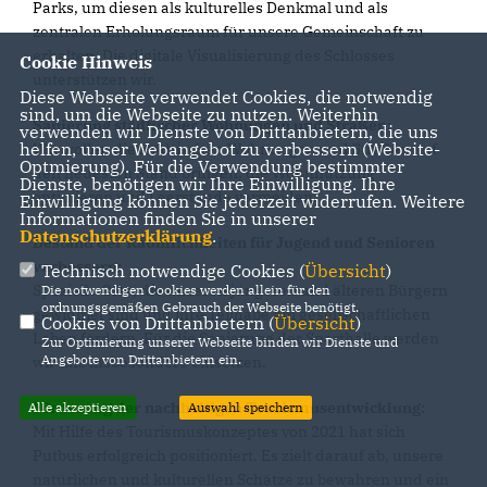
Parks, um diesen als kulturelles Denkmal und als
zentralen Erholungsraum für unsere Gemeinschaft zu
erhalten. Die digitale Visualisierung des Schlosses
Cookie Hinweis
unterstützen wir.
Diese Webseite verwendet Cookies, die notwendig
sind, um die Webseite zu nutzen. Weiterhin
Sanierung städtischer Wohnungen und Straßen:
verwenden wir Dienste von Drittanbietern, die uns
helfen, unser Webangebot zu verbessern (Website-
Wir wollen die städtischen Wohnungen und Straßen auf
Optmierung). Für die Verwendung bestimmter
den neuesten Stand bringen, die Wohnnutzung
Dienste, benötigen wir Ihre Einwilligung. Ihre
optimieren und Leerstände vermeiden.
Einwilligung können Sie jederzeit widerrufen. Weitere
Informationen finden Sie in unserer
Datenschutzerklärung
.
Bestand der Räumlichkeiten für Jugend und Senioren
verbessern:
Technisch notwendige Cookies (
Übersicht
)
Spezielle Orte, die unseren jüngeren und älteren Bürgern
Die notwendigen Cookies werden allein für den
ordnungsgemäßen Gebrauch der Webseite benötigt.
gewidmet sind und ihre Teilhabe am gesellschaftlichen
Cookies von Drittanbietern (
Übersicht
)
Leben fördern. Für die Sanierung der Sporthalle werden
Zur Optimierung unserer Webseite binden wir Dienste und
Angebote von Drittanbietern ein.
wir uns insbesondere einsetzen.
Förderung der nachhaltigen Tourismusentwicklung:
Alle akzeptieren
Auswahl speichern
Mit Hilfe des Tourismuskonzeptes von 2021 hat sich
Putbus erfolgreich positioniert. Es zielt darauf ab, unsere
natürlichen und kulturellen Schätze zu bewahren und ein