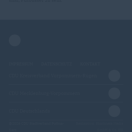
sind, Putbusser zu sein."
IMPRESSUM
DATENSCHUTZ
KONTAKT
CDU Kreisverband Vorpommern-Rügen
CDU Mecklenburg-Vorpommern
CDU Deutschlands
@2026 CDU Stadtverband Putbus-
Realisation: Sharkness Media
Garz
GmbH & Co. KG