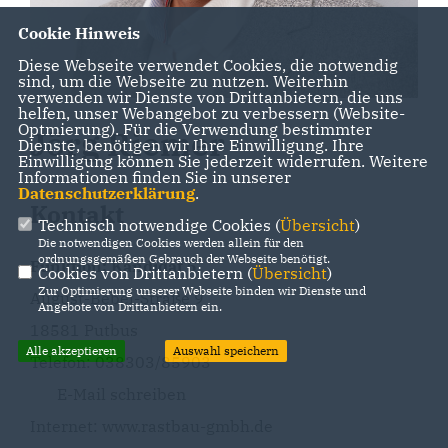
Cookie Hinweis
Diese Webseite verwendet Cookies, die notwendig
sind, um die Webseite zu nutzen. Weiterhin
verwenden wir Dienste von Drittanbietern, die uns
helfen, unser Webangebot zu verbessern (Website-
Optmierung). Für die Verwendung bestimmter
Jörg Riemer
Dienste, benötigen wir Ihre Einwilligung. Ihre
Einwilligung können Sie jederzeit widerrufen. Weitere
Informationen finden Sie in unserer
Datenschutzerklärung
.
Kontakt
Technisch notwendige Cookies (
Übersicht
)
Die notwendigen Cookies werden allein für den
ordnungsgemäßen Gebrauch der Webseite benötigt.
Funktion: Kandidat 5
Cookies von Drittanbietern (
Übersicht
)
Zur Optimierung unserer Webseite binden wir Dienste und
August-Bebel-Straße 9
Angebote von Drittanbietern ein.
18581 Putbus
Alle akzeptieren
Auswahl speichern
Telefon: 038303/85903
E-Mail schreiben
Internet:
www.rastbau-gmbh.de