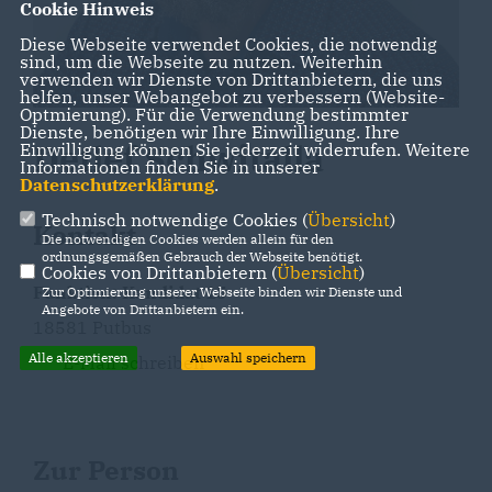
Cookie Hinweis
Diese Webseite verwendet Cookies, die notwendig
sind, um die Webseite zu nutzen. Weiterhin
verwenden wir Dienste von Drittanbietern, die uns
helfen, unser Webangebot zu verbessern (Website-
Optmierung). Für die Verwendung bestimmter
Dienste, benötigen wir Ihre Einwilligung. Ihre
Detlef Schwitalla
Einwilligung können Sie jederzeit widerrufen. Weitere
Informationen finden Sie in unserer
Datenschutzerklärung
.
Technisch notwendige Cookies (
Übersicht
)
Kontakt
Die notwendigen Cookies werden allein für den
ordnungsgemäßen Gebrauch der Webseite benötigt.
Cookies von Drittanbietern (
Übersicht
)
Funktion: Kandidat 15
Zur Optimierung unserer Webseite binden wir Dienste und
Angebote von Drittanbietern ein.
18581 Putbus
Alle akzeptieren
Auswahl speichern
E-Mail schreiben
Zur Person