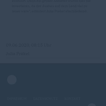
ausführt. Denn ein großer Anbieter würde hier nie
investieren, da der Ausbau auf dem Land viel zu
teuer wäre“, erläutert Julia Präkel abschließend.
09.06.2020, 08:15 Uhr
Julia Präkel
IMPRESSUM
DATENSCHUTZ
KONTAKT