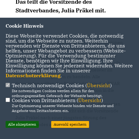
Das teilt die Vorsitzende des
Stadtverbandes, Julia Präkel mit.
Cookie Hinweis
Diese Webseite verwendet Cookies, die notwendig
sind, um die Webseite zu nutzen. Weiterhin
Wir sind deutschlandweit eine der ersten Regionen
verwenden wir Dienste von Drittanbietern, die uns
gewesen, die diesen Breitbandausbau mit
helfen, unser Webangebot zu verbessern (Website-
Optmierung). Für die Verwendung bestimmter
Bundesmitteln forciert haben. Das hierbei Fehler
Dienste, benötigen wir Ihre Einwilligung. Ihre
passieren ist menschlich und diese können geheilt
Einwilligung können Sie jederzeit widerrufen. Weitere
werden. Daher bitten wir alle Bürgermeister im
Informationen finden Sie in unserer
Datenschutzerklärung
.
Sinne von uns Rüganern zu handeln. Alle
Gemeinden sollten der Breitbandsparte des ZWAR
Technisch notwendige Cookies (
Übersicht
)
treu bleiben. Breitband ist eine Investition in die
Die notwendigen Cookies werden allein für den
ordnungsgemäßen Gebrauch der Webseite benötigt.
Zukunft, gerade auch im Hinblick auf die
Cookies von Drittanbietern (
Übersicht
)
Digitalisierung an unseren Schulen, die momentan
Zur Optimierung unserer Webseite binden wir Dienste und
wichtiger denn je ist.“, spricht sich die Vorsitzende
Angebote von Drittanbietern ein.
Julia Präkel nach einer jüngsten Sitzung des
Stadtverbandes aus.
Alle akzeptieren
Auswahl speichern